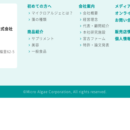
初めての方へ
会社案内
メディ
マイクロアルジェとは？
会社概要
オンラ
藻の種類
経営理念
お問い
代表・顧問紹介
株式会社
商品紹介
販売店
本社研究施設
サプリメント
宮古ファーム
個人情
美容
特許・論文発表
一般食品
里62-5
©Micro Algae Corporation, All rights reserved.