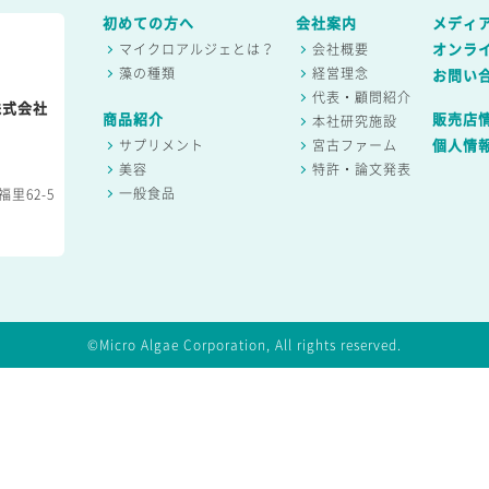
初めての方へ
会社案内
メディ
マイクロアルジェとは？
会社概要
オンラ
藻の種類
経営理念
お問い
代表・顧問紹介
株式会社
商品紹介
販売店
本社研究施設
サプリメント
宮古ファーム
個人情
美容
特許・論文発表
一般食品
里62-5
©Micro Algae Corporation, All rights reserved.