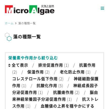
ホーム
藻の種類一覧
藻の種類一覧
栄養素や作用から絞り込む
全て表示
/
排泄促進作用
(1) /
抗菌作用
(2) /
保湿作用
(2) /
老化防止作用
(1) /
コレステロール低下作用
(2) /
神経細胞保護
作用
(1) /
抗酸化作用
(5) /
神経成長因子
分泌促進作用
(1) /
抗腫瘍作用
(2) /
脳由
来神経栄養因子分泌促進作用
(1) /
抗ストレ
ス作用
(1) /
血糖値の上昇を穏やかにする