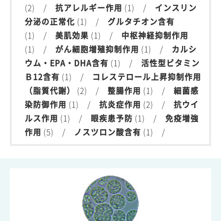
(2) /
抗アレルギー作用
(1) /
インスリン
分泌の正常化
(1) /
グルタチオン含有
(1) /
美肌効果
(1) /
中枢神経抑制作用
(1) /
がん細胞増殖抑制作用
(1) /
カルシ
ウム・EPA・DHA含有
(1) /
活性型ビタミン
Ｂ12含有
(1) /
コレステロール上昇抑制作用
（脂質代謝）
(2) /
整腸作用
(1) /
細菌感
染防御作用
(1) /
抗炎症作用
(2) /
抗ウイ
ルス作用
(1) /
眼疾患予防
(1) /
免疫増強
作用
(5) /
ノスツロン酸含有
(1) /