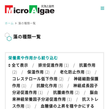
ホーム
藻の種類一覧
藻の種類一覧
栄養素や作用から絞り込む
全て表示
/
排泄促進作用
(1) /
抗菌作用
(2) /
保湿作用
(2) /
老化防止作用
(1) /
コレステロール低下作用
(2) /
神経細胞保護
作用
(1) /
抗酸化作用
(5) /
神経成長因子
分泌促進作用
(1) /
抗腫瘍作用
(2) /
脳由
来神経栄養因子分泌促進作用
(1) /
抗ストレ
ス作用
(1) /
血糖値の上昇を穏やかにする