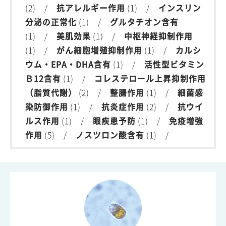
(2) /
抗アレルギー作用
(1) /
インスリン
分泌の正常化
(1) /
グルタチオン含有
(1) /
美肌効果
(1) /
中枢神経抑制作用
(1) /
がん細胞増殖抑制作用
(1) /
カルシ
ウム・EPA・DHA含有
(1) /
活性型ビタミン
Ｂ12含有
(1) /
コレステロール上昇抑制作用
（脂質代謝）
(2) /
整腸作用
(1) /
細菌感
染防御作用
(1) /
抗炎症作用
(2) /
抗ウイ
ルス作用
(1) /
眼疾患予防
(1) /
免疫増強
作用
(5) /
ノスツロン酸含有
(1) /